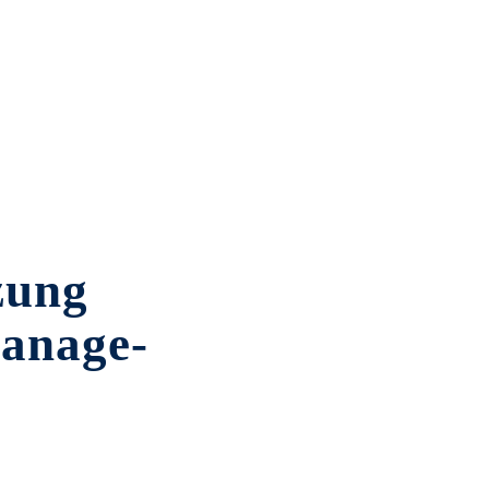
­zung
a­nage­