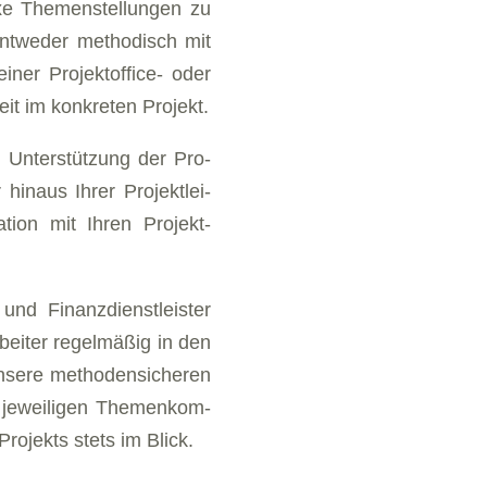
xe The­men­stel­lun­gen zu
 ent­we­der me­tho­disch mit
ner Pro­jekt­of­fice- oder
eit im kon­kre­ten Pro­jekt.
r Un­ter­stüt­zung der Pro­
hin­aus Ih­rer Pro­jekt­lei­
­ti­on mit Ih­ren Projekt­
und Finanz­dienst­leister
rbeiter regel­mäßig in den
Un­se­re methoden­sicheren
 je­wei­ligen The­men­kom­
Pro­jekts stets im Blick.