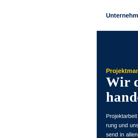
Un­ter­neh­
Projektma
Wir d
han­d
Pro­jekt­ar­bei
rung und un­se
send in al­le