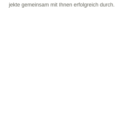
jek­te ge­mein­sam mit Ih­nen er­folg­reich durch.