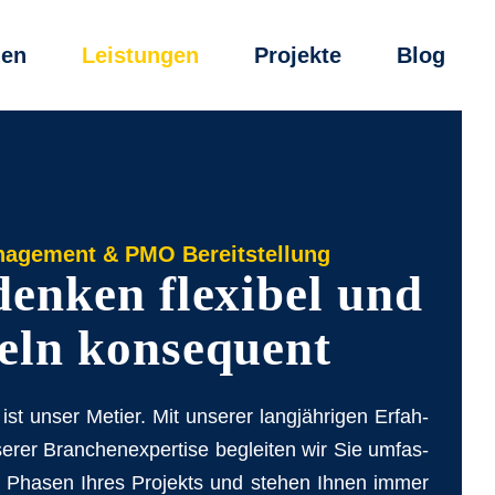
men
Leis­tun­gen
Pro­jek­te
Blog
nagement & PMO Bereitstellung
en­ken fle­xi­bel und
eln kon­se­quent
t ist un­ser Me­tier. Mit un­se­rer lang­jäh­ri­gen Er­fah­
­rer Bran­chen­ex­per­ti­se be­glei­ten wir Sie um­fas­
n Pha­sen Ih­res Pro­jekts und ste­hen Ih­nen im­mer