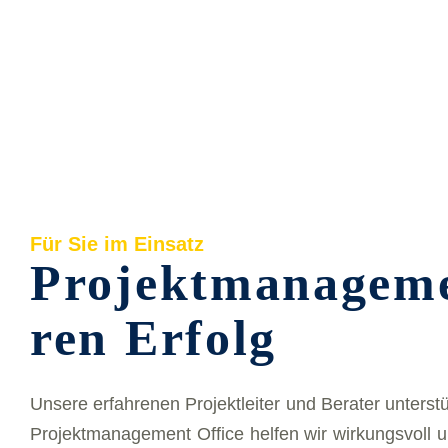
Für Sie im Ein­satz
Pro­jekt­ma­nage­m
ren Er­folg
Un­se­re er­fah­re­nen Pro­jekt­lei­ter und Be­ra­ter un­ter­st
Projekt­management Of­fice hel­fen wir wir­kungs­voll 