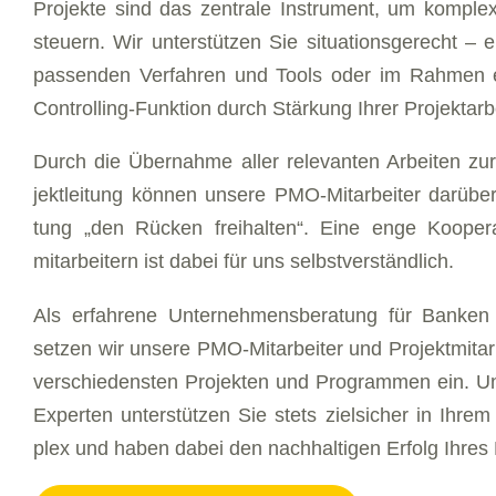
Pro­jek­te sind das zen­tra­le In­stru­ment, um kom­ple­
steu­ern. Wir un­ter­stüt­zen Sie si­tua­ti­ons­ge­recht –
pas­sen­den Ver­fah­ren und Tools oder im Rah­men ei­
Con­trol­ling-Funk­ti­on durch Stär­kung Ih­rer Projek­tarb
Durch die Über­nah­me al­ler re­le­van­ten Ar­bei­ten zu
jekt­lei­tung kön­nen un­se­re PMO-Mit­ar­bei­ter dar­über 
tung „den Rü­cken frei­hal­ten“. Ei­ne en­ge Ko­ope­ra
mitarbeitern ist da­bei für uns selbst­ver­ständ­lich.
Als er­fah­re­ne Unter­nehmens­beratung für Ban­ken 
set­zen wir un­se­re PMO-Mit­ar­bei­ter und Projekt­mita
ver­schie­dens­ten Pro­jek­ten und Pro­gram­men ein. 
Ex­per­ten unter­stützen Sie stets ziel­sicher in Ih­rem
plex und ha­ben da­bei den nach­haltigen Er­folg Ih­res 