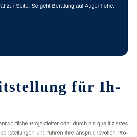
at zur Sei­te. So geht Be­ra­tung auf Au­gen­hö­he.
­stel­lung für Ih­
ant­wort­li­che Projekt­leiter oder durch ein qua­li­fi­zier­tes
en­stellungen und füh­ren Ih­re an­spruchs­vol­len Pro­