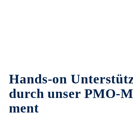
Hands-on Un­ter­stüt
durch un­ser PMO-M
ment