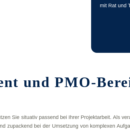
mit Rat und T
ent und PMO-Be­rei­t
üt­zen Sie si­tua­tiv pas­send bei Ih­rer Pro­jekt­ar­beit. Als ver­
und zu­pa­ckend bei der Um­set­zung von kom­ple­xen Aufgab